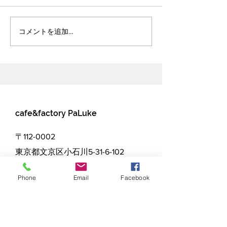
年末年始営業のお知らせ
コメントを追加…
クリスマスケー
約開始しました
cafe&factory PaLuke
〒112-0002
東京都文京区小石川5-31-6-102
Tel:
03-3830-0283
Phone
Email
Facebook
Mail:
cafepaluke@gmail.com
TUE - SUN:
10am - 18pm
（ Drink L.O 17:30