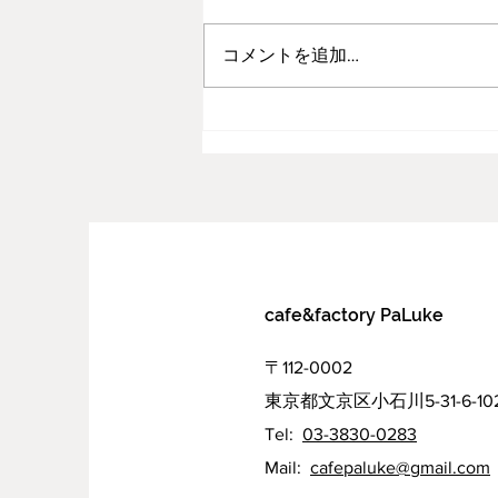
昨年9月にデザート、ドリンク、
フードほぼ全ての商品を値上げさ
コメントを追加…
せていただきました。 社会全体
が物価高とはいえ、ここまで値上
げして果たしてお客様は買ってく
れるのだろうかと不安はありまし
た。それでも皆様からは変わらず
のご愛顧をいただき感謝の気持ち
でいっぱいです。...
cafe&factory PaLuke
〒112-0002
東京都文京区小石川5-31-6-10
Tel:
03-3830-0283
Mail:
cafepaluke@gmail.com