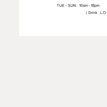
TUE - SUN:
10am - 18pm
（ Drink L.O 17: