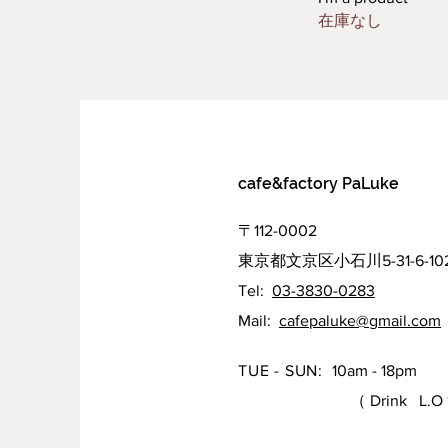
在庫なし
cafe&factory PaLuke
〒112-0002
東京都文京区小石川5-31-6-10
Tel:
03-3830-0283
Mail:
cafepaluke@gmail.com
TUE - SUN:
10am - 18pm
（ Drink L.O 17: