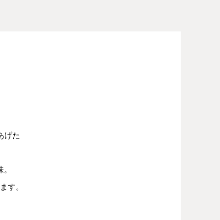
あげた
味。
ます。