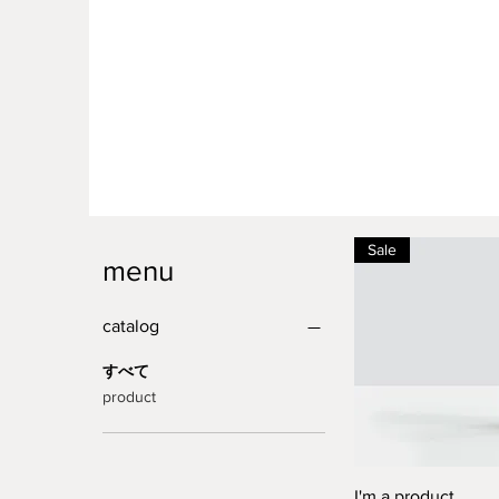
Sale
menu
catalog
すべて
product
ク
I'm a product